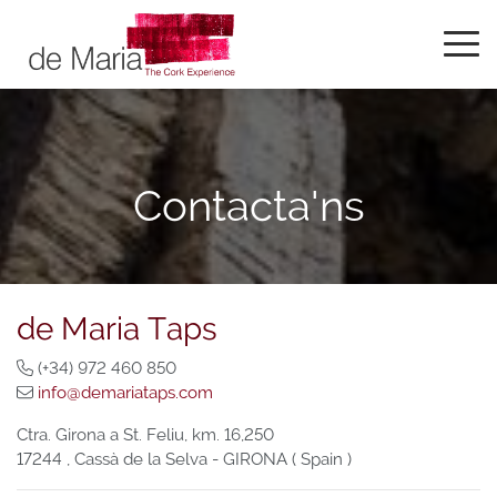
Contacta'ns
de Maria Taps
(+34) 972 460 850
info@demariataps.com
Ctra. Girona a St. Feliu, km. 16,250
17244 , Cassà de la Selva -
GIRONA
( Spain )