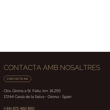
CONTACTA AMB NOSALTRES
CONTACTA'NS
Ctra. Girona a St. Feliu, km. 16,250
17244
Cassà de la Selva
-
Girona
-
Spain
(+34) 972 460 850